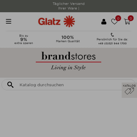
Täglicher Versand
Ihrer Ware |
0
0
Bis zu
100%
9%
Persönlich für Sie da:
Marken Qualität
extra sparen
+49 (0)521 944 1700
KATALOG