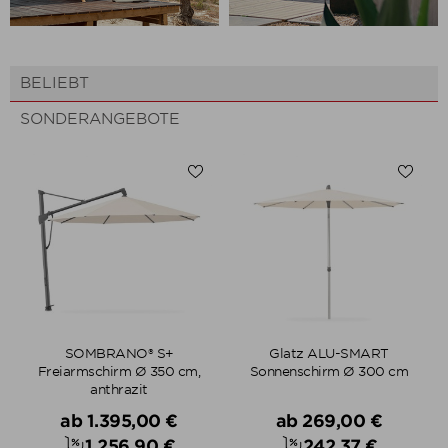
BELIEBT
SONDERANGEBOTE
SOMBRANO® S+
Glatz ALU-SMART
Freiarmschirm Ø 350 cm,
Sonnenschirm Ø 300 cm
anthrazit
Verkaufspreis
Verkaufspreis
ab
1.395,00 €
ab
269,00 €
1.256,90 €
242,37 €