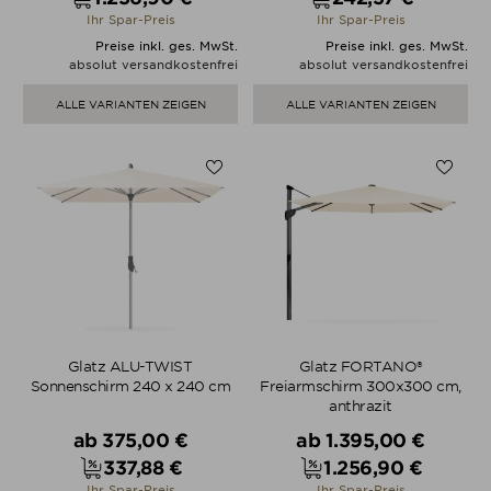
Preis
Preis
Ihr Spar-Preis
Ihr Spar-Preis
Preise inkl. ges. MwSt.
Preise inkl. ges. MwSt.
absolut versandkostenfrei
absolut versandkostenfrei
ALLE VARIANTEN ZEIGEN
ALLE VARIANTEN ZEIGEN
Glatz ALU-TWIST
Glatz FORTANO®
Sonnenschirm 240 x 240 cm
Freiarmschirm 300x300 cm,
anthrazit
Verkaufspreis
Verkaufspreis
ab
375,00 €
ab
1.395,00 €
337,88 €
1.256,90 €
Preis
Preis
Ihr Spar-Preis
Ihr Spar-Preis