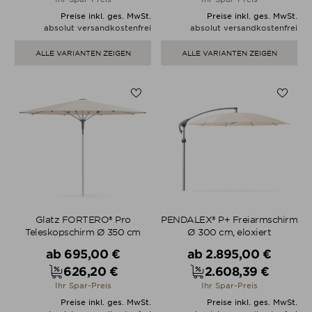
Preise inkl. ges. MwSt.
Preise inkl. ges. MwSt.
absolut versandkostenfrei
absolut versandkostenfrei
ALLE VARIANTEN ZEIGEN
ALLE VARIANTEN ZEIGEN
Glatz FORTERO® Pro
PENDALEX® P+ Freiarmschirm
Teleskopschirm Ø 350 cm
Ø 300 cm, eloxiert
Verkaufspreis
Verkaufspreis
ab
695,00 €
ab
2.895,00 €
626,20 €
2.608,39 €
Preis
Preis
Ihr Spar-Preis
Ihr Spar-Preis
Preise inkl. ges. MwSt.
Preise inkl. ges. MwSt.