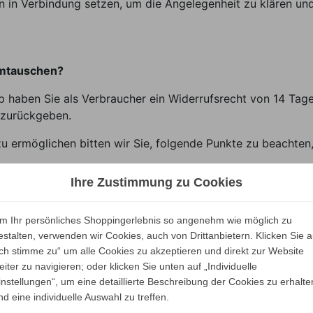
in Verbindung setzen, um die Angelegenheit zu klären und 
umtauschen?
p haben Sie als Verbraucher ein Widerrufsrecht von 14 Tag
zurückgeben.
u ermöglichen bitten wir Sie, folgende Punkte zu beachten
Ihre Zustimmung zu Cookies
 Bankverbindung, Ihrer Telefonnummer und dem gewünschten
durch UPS oder per Spedition abholen und überweisen Ihne
m Ihr persönliches Shoppingerlebnis so angenehm wie möglich zu
estalten, verwenden wir Cookies, auch von Drittanbietern. Klicken Sie a
Ich stimme zu“ um alle Cookies zu akzeptieren und direkt zur Website
eiter zu navigieren; oder klicken Sie unten auf „Individuelle
Modalitäten jedoch nicht Voraussetzung für die wirksame A
instellungen“, um eine detaillierte Beschreibung der Cookies zu erhalte
nd eine individuelle Auswahl zu treffen.
erung nach Europa