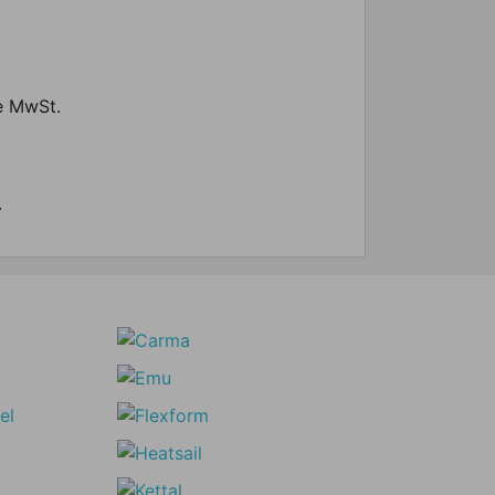
ne MwSt.
.