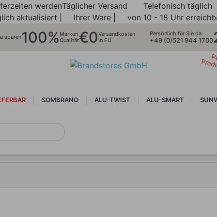
eferzeiten werden
Täglicher Versand
Telefonisch täglich
lich aktualisiert |
Ihrer Ware |
von 10 - 18 Uhr erreichb
100%
€0
Persönlich für Sie da:
Marken
Versandkosten
ra sparen
+49 (0)521 944 1700
Qualität
in EU
P
Prod
EFERBAR
SOMBRANO
ALU-TWIST
ALU-SMART
SUNW
NEUHEITEN