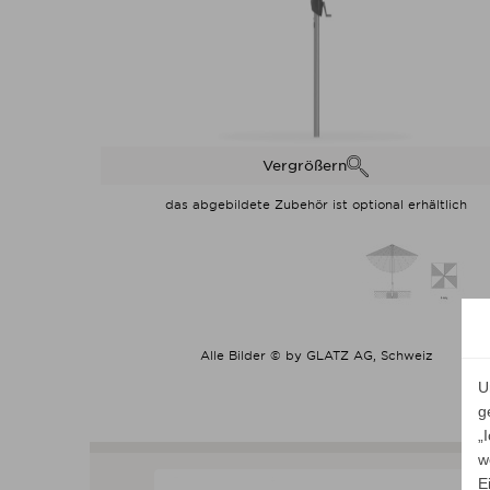
Vergrößern
das abgebildete Zubehör ist optional erhältlich
Alle Bilder © by GLATZ AG, Schweiz
U
g
„
w
E