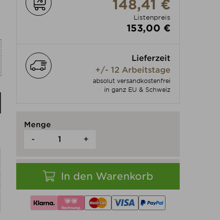
148,41 €
Listenpreis
153,00 €
Produkt individuell anpassen
Lieferzeit
+/- 12 Arbeitstage
absolut versandkostenfrei
in ganz EU & Schweiz
Menge
-
+
In den Warenkorb