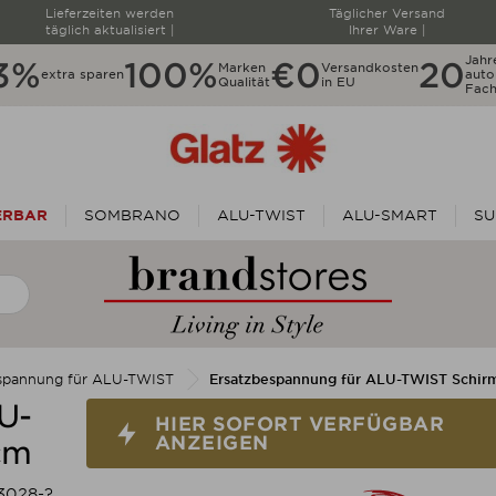
Lieferzeiten werden
Täglicher Versand
täglich aktualisiert |
Ihrer Ware |
Jahr
3%
100%
€0
20
Marken
Versandkosten
extra sparen
autor
Qualität
in EU
Fach
ERBAR
SOMBRANO
ALU-TWIST
ALU-SMART
SU
NEUHEITEN
espannung für ALU-TWIST
Ersatzbespannung für ALU-TWIST Schi
U-
HIER SOFORT VERFÜGBAR ANZEIGEN
HIER SOFORT VERFÜGBAR
ANZEIGEN
cm
3028-?