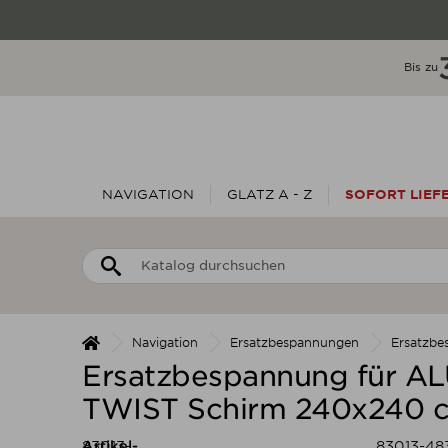
Bis zu
NAVIGATION
GLATZ A - Z
SOFORT LIEF
Navigation
Ersatzbespannungen
Ersatzb
Ersatzbespannung für AL
TWIST Schirm 240x240 
Artikel-
83013-
83013-48