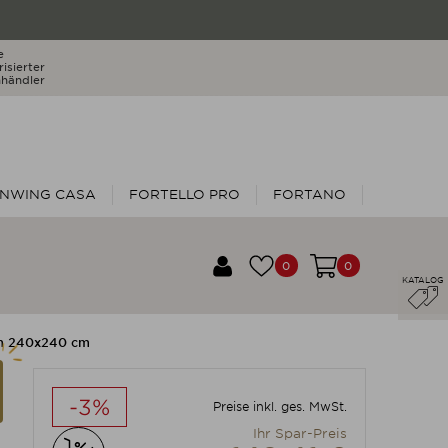
e
isierter
händler
NWING CASA
FORTELLO PRO
FORTANO
0
0
KATALOG
rm 240x240 cm
-3%
Preise inkl. ges. MwSt.
Ihr Spar-Preis